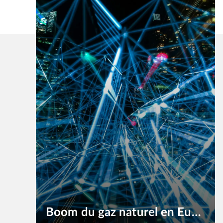
« Modernisation Électrique le Long de la Majestueuse Whanganui: Omexom au Cœur de la Transformation …