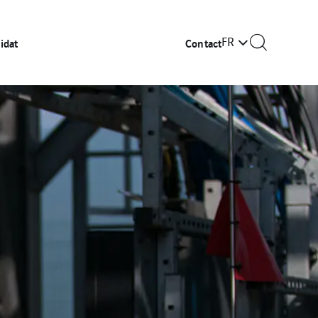
FR
idat
Contact