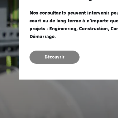
FORMATIONS TECHNIQUES : Instrumentat
Nos consultants peuvent intervenir po
Mécanique, Automatismes.
court ou de long terme à n’importe que
FORMATIONS OPERCOM , ICAPS.
projets : Engineering, Construction, C
Démarrage.
Découvrir
Découvrir